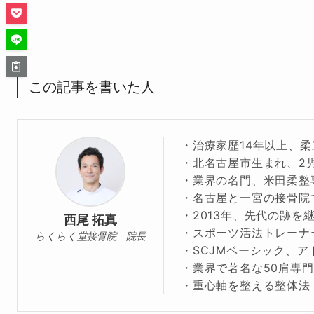
この記事を書いた人
・治療家歴14年以上、
・北名古屋市生まれ、2
・業界の名門、米田柔整
・名古屋と一宮の接骨院
・2013年、先代の跡を
西尾 拓真
・スポーツ活法トレーナ
らくらく堂接骨院 院長
・SCJMベーシック、
・業界で著名な50肩専
・重心軸を整える整体法「b