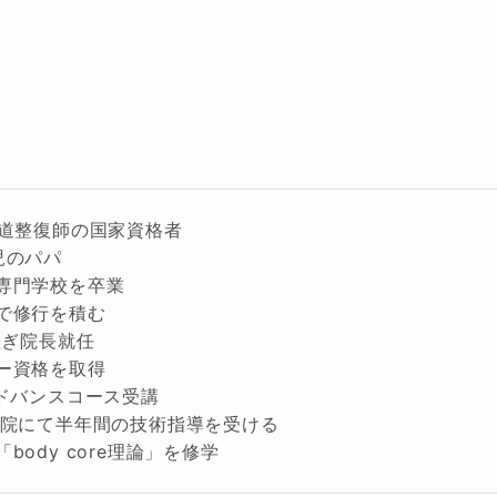
柔道整復師の国家資格者
児のパパ
専門学校を卒業
で修行を積む
継ぎ院長就任
ー資格を取得
アドバンスコース受講
門院にて半年間の技術指導を受ける
ody core理論」を修学