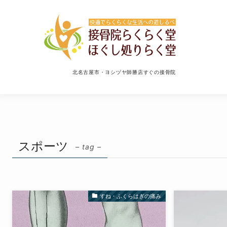
北名古屋市・ヨシヅヤ師勝店すぐの接骨院
スポーツ
– tag –
すね・ふくらはぎの痛み