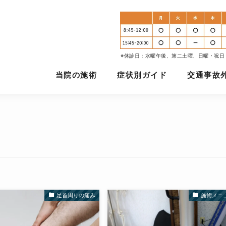
※休診日：水曜午後、第二土曜、日曜・祝日
当院の施術
症状別ガイド
交通事故
足首周りの痛み
施術メニ